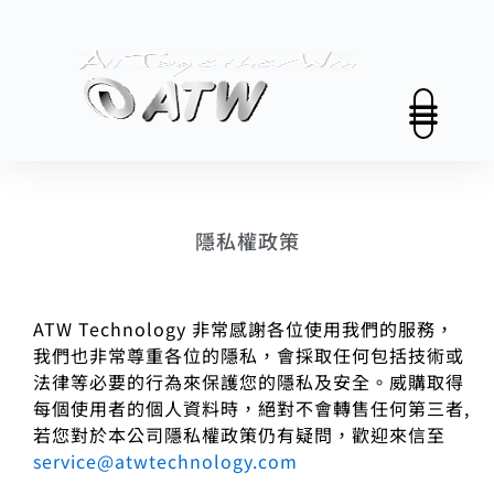
跳
至
主
要
內
容
關於我們
解決方案
投資人關係
新聞中心
永續發展
聯絡我們
中文 (台灣)
隱私權政策
ATW Technology 非常感謝各位使用我們的服務，
我們也非常尊重各位的隱私，會採取任何包括技術或
法律等必要的行為來保護您的隱私及安全。威購取得
每個使用者的個人資料時，絕對不會轉售任何第三者,
若您對於本公司隱私權政策仍有疑問，歡迎來信至
service@atwtechnology.com