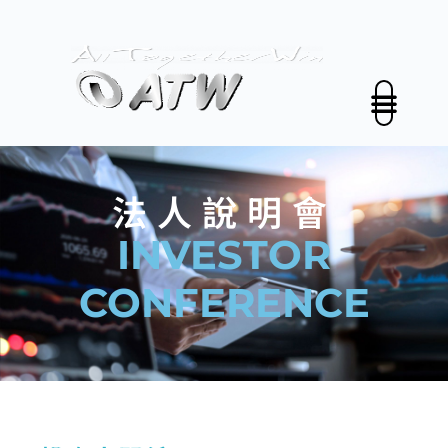
跳
至
主
要
內
容
關於我們
解決方案
投資人關係
新聞中心
永續發展
聯絡我們
中文 (台灣)
法人說明會
INVESTOR
CONFERENCE