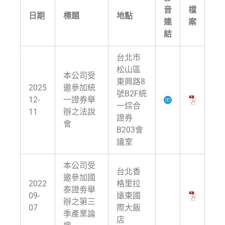
音
檔
日期
標題
地點
連
案
結
台北市
松山區
本公司受
東興路8
2025
邀參加統
號B2F統
12-
一證券舉
一綜合
11
辦之法說
證券
會
B203會
議室
本公司受
台北香
邀參加國
2022
格里拉
泰證劵舉
09-
遠東國
辦之第三
07
際大飯
季產業論
店