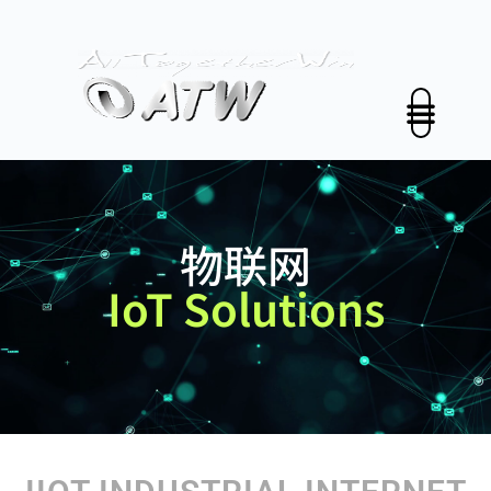
跳
至
内
容
公司介绍
解决方案
投资人关係
新闻中心
永续发展
联络我们
中文 (中国)
物联网
IoT Solutions