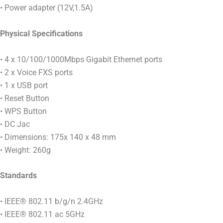
• Power adapter (12V,1.5A)
Physical Specifications
• 4 x 10/100/1000Mbps Gigabit Ethernet ports
• 2 x Voice FXS ports
• 1 x USB port
• Reset Button
• WPS Button
• DC Jac
• Dimensions: 175x 140 x 48 mm
• Weight: 260g
Standards
• IEEE® 802.11 b/g/n 2.4GHz
• IEEE® 802.11 ac 5GHz