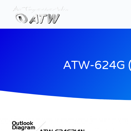
跳
至
内
容
ATW-624G 