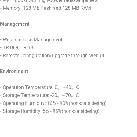
• Wi-Fi Boost with high-power radio amplifiers
• Memory: 128 MB flash and 128 MB RAM
Management
• Web Interface Management
• TR-069, TR-181
• Remote Configuration/upgrade through Web UI
Environment
• Operation Temperature: 0。~40。C
• Storage Temperature: -20。~70。C
• Operating Humidity: 10%~90%(non-considering)
• Storage Humidity: 5%~95%(non-considering)