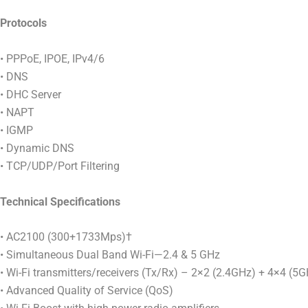
Protocols
• PPPoE, IPOE, IPv4/6
• DNS
• DHC Server
• NAPT
• IGMP
• Dynamic DNS
• TCP/UDP/Port Filtering
Technical Specifications
• AC2100 (300+1733Mps)†
• Simultaneous Dual Band Wi-Fi—2.4 & 5 GHz
• Wi-Fi transmitters/receivers (Tx/Rx) – 2×2 (2.4GHz) + 4×4 (5
• Advanced Quality of Service (QoS)