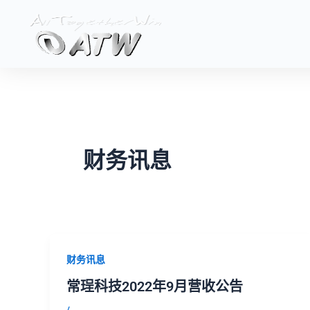
跳
至
内
容
财务讯息
财务讯息
常珵科技2022年9月营收公告
/